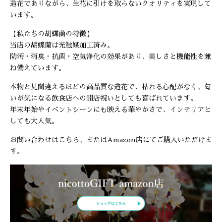
造花でありながら、生花に引けを取らないクオリティを実現して
います。
【私たちの胡蝶蘭の特徴】
当店の胡蝶蘭は光触媒加工済み。
防汚・消臭・抗菌・空気浄化の効果があり、美しさと機能性を兼
ね備えています。
本物と見間違えるほどの高品質な造花で、枯れる心配がなく、匂
いが気になる飲食店への開店祝いとしても喜ばれています。
年末年始やイベントシーンにも映える華やかさで、インテリアと
しても大人気。
お問い合わせはこちら
、または
Amazon店
にてご購入いただけま
す。